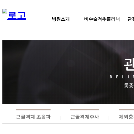
병원소개
비수술척추클리닉
관
인사말/의료진
신경주사치료
병원둘러보기
근골격주사치료
진료안내
신경성형술
비급여 안내
고주파 수핵감압술
찾아오시는길
척추체성형술
근골격계 초음파
근골격계주사
체외충
|
|