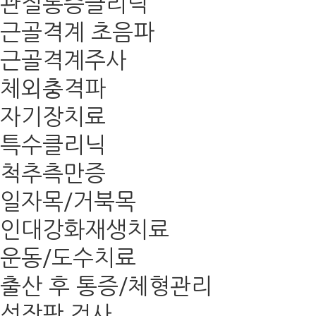
관절통증클리닉
근골격계 초음파
근골격계주사
체외충격파
자기장치료
특수클리닉
척추측만증
일자목/거북목
인대강화재생치료
운동/도수치료
출산 후 통증/체형관리
성장판 검사