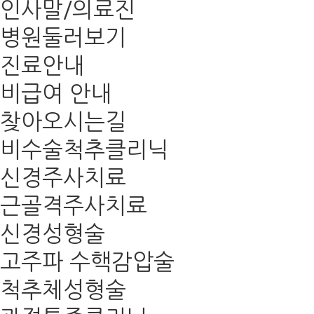
인사말/의료진
병원둘러보기
진료안내
비급여 안내
찾아오시는길
비수술척추클리닉
신경주사치료
근골격주사치료
신경성형술
고주파 수핵감압술
척추체성형술