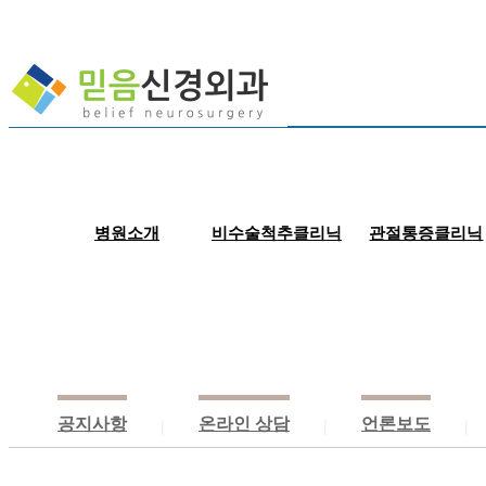
병원소개
비수술척추클리닉
관절통증클리닉
인사말/의료진
신경주사치료
근골격계 
병원둘러보기
근골격주사치료
근골격계
진료안내
신경성형술
체외충
비급여 안내
고주파 수핵감압술
자기장
공지사항
온라인 상담
언론보도
|
|
|
찾아오시는길
척추체성형술