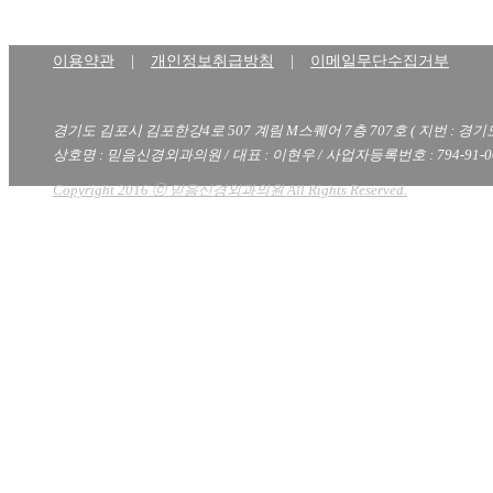
이용약관
|
개인정보취급방침
|
이메일무단수집거부
경기도 김포시 김포한강4로 507 계림 M스퀘어 7층 707호 ( 지번 : 경기
상호명 : 믿음신경외과의원 / 대표 : 이현우 / 사업자등록번호 : 794-91-00
Copyright 2016 ⓒ 믿음신경외과의원 All Rights Reserved.