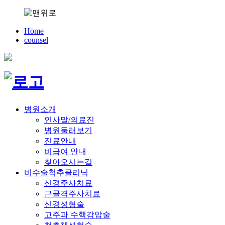
Home
counsel
병원소개
인사말/의료진
병원둘러보기
진료안내
비급여 안내
찾아오시는길
비수술척추클리닉
신경주사치료
근골격주사치료
신경성형술
고주파 수핵감압술