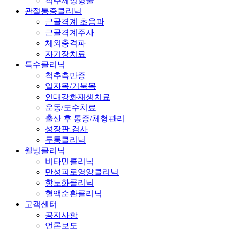
척추체성형술
관절통증클리닉
근골격계 초음파
근골격계주사
체외충격파
자기장치료
특수클리닉
척추측만증
일자목/거북목
인대강화재생치료
운동/도수치료
출산 후 통증/체형관리
성장판 검사
두통클리닉
웰빙클리닉
비타민클리닉
만성피로영양클리닉
항노화클리닉
혈액순환클리닉
고객센터
공지사항
언론보도