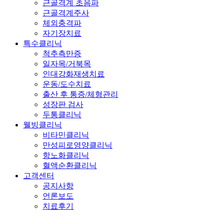
근골격계 초음파
근골격계주사
체외충격파
자기장치료
특수클리닉
척추측만증
일자목/거북목
인대강화재생치료
운동/도수치료
출산 후 통증/체형관리
성장판 검사
두통클리닉
웰빙클리닉
비타민클리닉
만성피로영양클리닉
항노화클리닉
혈액순환클리닉
고객센터
공지사항
언론보도
치료후기