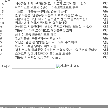
번호
제목
15
척추관절 건강, 신경외과 도수치료가 도움이 될 수 있어
믿
14
허리디스크 반드시 수술? 비수술요법으로도 충분
믿
13
극심한 어깨통증…석회성건염은 아닐까?
믿
12
만성 목통증, 만성두통 프롤로 치료로 개선 할 수 있어
믿
11
재발걱정은 그만! 테니스·골프엘보 잡는 ‘프롤로치료’란?
믿
10
현대인에게 흔하게 발생하는 척추측만증
믿
9
만성피로 시달린다면…비타민주사로 면역력 회복할 수 있어
믿
8
겨울방학, 학생 도수치료로 체형불균형 교정
믿
7
급·만성 요통 프롤로치료로 해결
믿
6
팔꿈치통증, 프롤로치료로 호전 기대
믿
5
오십견, 젊은 층 발병률 높아지고 있어 주의해야
믿
4
목디스크 수술 없이도 치료 가능
믿
3
척추 불균형.허리통증 호소하는 수험생 증가...'척추건강'주의보
믿
2
스마트폰 많이 사용한다면 목디스크 조심을
믿
1
겨울철 척추관절 통증 관리 'A to Z'
믿
1