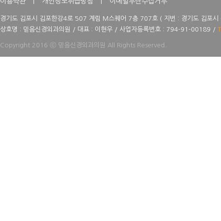
이용약관
|
개인정보취급방침
|
이메일무단수집거부
경기도 김포시 김포한강4로 507 계림 M스퀘어 7층 707호 ( 지번 : 경기도 김포시
상호명 : 믿음신경외과의원 / 대표 : 이현우 / 사업자등록번호 : 794-91-00189 /
T
Copyright 2016 ⓒ 믿음신경외과의원 All Rights Reserved.