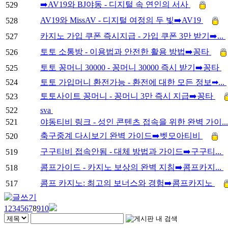
➡️AV19와 BJ야동 - 디지털 속 연인의 서사
529
AV19와 MissAV - 디지털 여정의 두 빛➡️AV19
528
카지노 가입 쿠폰 즉시지급 - 가입 쿠폰 3만 받기➡️...
527
토토 소통방 - 이용법과 안전한 활용 방법➡️꽁타
526
토토 꽁머니 30000 - 꽁머니 30000 즉시 받기➡️꽁타
525
524
토토 가입머니 환전가능 - 환전에 대한 모든 정보➡...
토토사이트 꽁머니 - 꽁머니 3만 즉시 지급➡️꽁타
523
522
sva
521
야동티비 링크 - 성인 콘텐츠 접속을 위한 완벽 가이..
축구중계 다시보기 완벽 가이드➡️벳모아티비
520
구구티비 접속안됨 - 대체 방법과 가이드➡️구구티...
519
콤프가이드 - 카지노 보상의 완벽 지침➡️콤프카지...
518
콤프 카지노: 최고의 보너스와 경험➡️콤프카지노
517
1
2
3
4
5
6
7
8
9
10