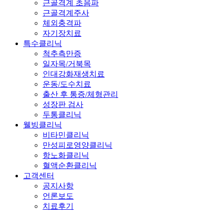
근골격계 초음파
근골격계주사
체외충격파
자기장치료
특수클리닉
척추측만증
일자목/거북목
인대강화재생치료
운동/도수치료
출산 후 통증/체형관리
성장판 검사
두통클리닉
웰빙클리닉
비타민클리닉
만성피로영양클리닉
항노화클리닉
혈액순환클리닉
고객센터
공지사항
언론보도
치료후기