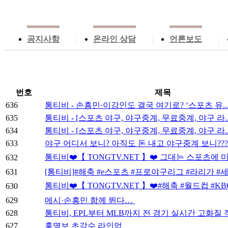
공지사항
온라인 상담
언론보도
|
|
|
번호
제목
636
통티비 - 손흥민·이강인도 결국 여기로? ‘스포츠 유..
635
통티비 - [스포츠 야구, 야구중계, 무료중계, 야구 라..
634
통티비 - [스포츠 야구, 야구중계, 무료중계, 야구 라..
633
야구 어디서 보니? 아직도 돈 내고 야구중계 보니?????
통티비❤️【 TONGTV.NET 】❤️ 그대는 스포츠에 미
632
631
[통티비]#해축 #e스포츠 #프로야구리그 #라리가 #세리
통티비❤️【 TONGTV.NET 】❤️#해축 #월드컵 #KBO
630
629
메시·손흥민 함께 뛴다…
628
통티비, EPL부터 MLB까지 전 경기 실시간 고화질
627
홍명보 초강수 라인업