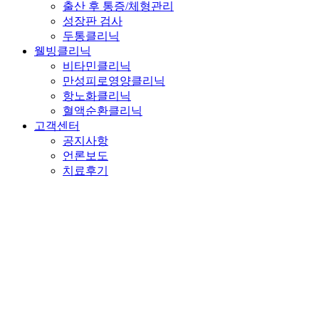
출산 후 통증/체형관리
성장판 검사
두통클리닉
웰빙클리닉
비타민클리닉
만성피로영양클리닉
항노화클리닉
혈액순환클리닉
고객센터
공지사항
언론보도
치료후기