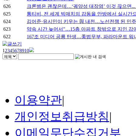
626
크론병은 괜찮은데…‘궤양성 대장염’ 이것 끊으면..
625
통티비, 전 세계 빅매치의 감동을 안방에서 실시간으.
624
김어준·유시민이 키우는 與 내전…노선전쟁 된 민주.
623
약속 시간 늦어서"…15층 아파트 창밖으로 지인 강아.
622
167조 미디어 공룡 탄생…美법무부, 파라마운트 워너 
1
2
3
4
5
6
7
8
9
10
이용약관
|
개인정보취급방침
|
이메일무단수집거부