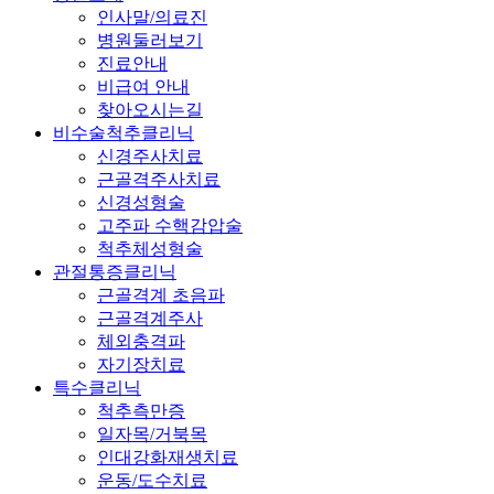
인사말/의료진
병원둘러보기
진료안내
비급여 안내
찾아오시는길
비수술척추클리닉
신경주사치료
근골격주사치료
신경성형술
고주파 수핵감압술
척추체성형술
관절통증클리닉
근골격계 초음파
근골격계주사
체외충격파
자기장치료
특수클리닉
척추측만증
일자목/거북목
인대강화재생치료
운동/도수치료