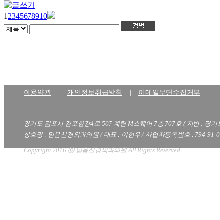
1
2
3
4
5
6
7
8
9
10
이용약관
|
개인정보취급방침
|
이메일무단수집거부
경기도 김포시 김포한강4로 507 계림 M스퀘어 7층 707호 ( 지번 : 경기
상호명 : 믿음신경외과의원 / 대표 : 이현우 / 사업자등록번호 : 794-91-00
Copyright 2016 ⓒ 믿음신경외과의원 All Rights Reserved.