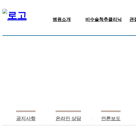
병원소개
비수술척추클리닉
관
인사말/의료진
신경주사치료
병원둘러보기
근골격주사치료
진료안내
신경성형술
비급여 안내
고주파 수핵감압술
찾아오시는길
척추체성형술
공지사항
온라인 상담
언론보도
|
|
|