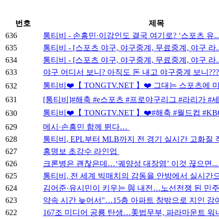
번호
제목
636
통티비 - 손흥민·이강인도 결국 여기로? ‘스포츠 유..
635
통티비 - [스포츠 야구, 야구중계, 무료중계, 야구 라..
634
통티비 - [스포츠 야구, 야구중계, 무료중계, 야구 라..
633
야구 어디서 보니? 아직도 돈 내고 야구중계 보니?????
통티비❤️【 TONGTV.NET 】❤️ 그대는 스포츠에 미
632
631
[통티비]#해축 #e스포츠 #프로야구리그 #라리가 #세리
통티비❤️【 TONGTV.NET 】❤️#해축 #월드컵 #KBO
630
629
메시·손흥민 함께 뛴다…
628
통티비, EPL부터 MLB까지 전 경기 실시간 고화질
627
홍명보 초강수 라인업
626
크론병은 괜찮은데…‘궤양성 대장염’ 이것 끊으면..
625
통티비, 전 세계 빅매치의 감동을 안방에서 실시간으.
624
김어준·유시민이 키우는 與 내전…노선전쟁 된 민주.
623
약속 시간 늦어서"…15층 아파트 창밖으로 지인 강아.
622
167조 미디어 공룡 탄생…美법무부, 파라마운트 워너 