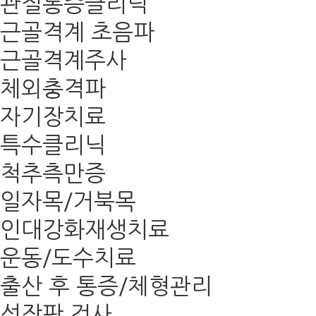
관절통증클리닉
근골격계 초음파
근골격계주사
체외충격파
자기장치료
특수클리닉
척추측만증
일자목/거북목
인대강화재생치료
운동/도수치료
출산 후 통증/체형관리
성장판 검사