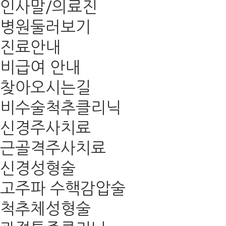
인사말/의료진
병원둘러보기
진료안내
비급여 안내
찾아오시는길
비수술척추클리닉
신경주사치료
근골격주사치료
신경성형술
고주파 수핵감압술
척추체성형술