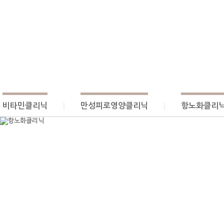
비타민클리닉
만성피로영양클리닉
항노화클리
|
|