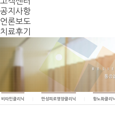
고객센터
공지사항
언론보도
치료후기
비타민클리닉
만성피로영양클리닉
항노화클리
|
|