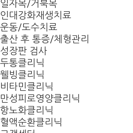
일자목/거북목
인대강화재생치료
운동/도수치료
출산 후 통증/체형관리
성장판 검사
두통클리닉
웰빙클리닉
비타민클리닉
만성피로영양클리닉
항노화클리닉
혈액순환클리닉