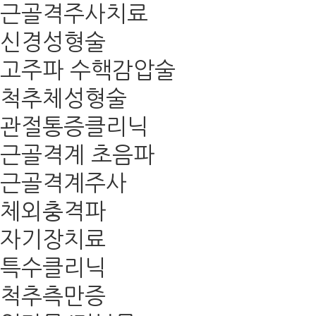
근골격주사치료
신경성형술
고주파 수핵감압술
척추체성형술
관절통증클리닉
근골격계 초음파
근골격계주사
체외충격파
자기장치료
특수클리닉
척추측만증