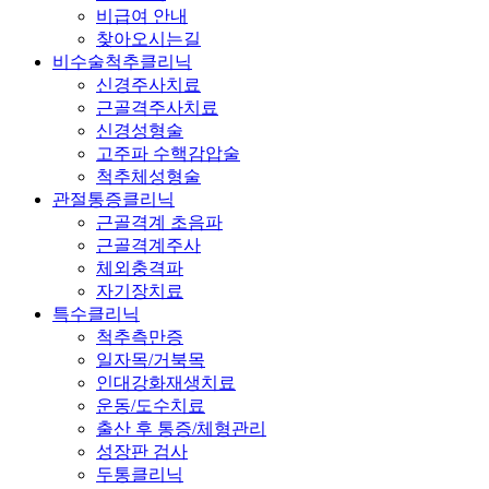
비급여 안내
찾아오시는길
비수술척추클리닉
신경주사치료
근골격주사치료
신경성형술
고주파 수핵감압술
척추체성형술
관절통증클리닉
근골격계 초음파
근골격계주사
체외충격파
자기장치료
특수클리닉
척추측만증
일자목/거북목
인대강화재생치료
운동/도수치료
출산 후 통증/체형관리
성장판 검사
두통클리닉