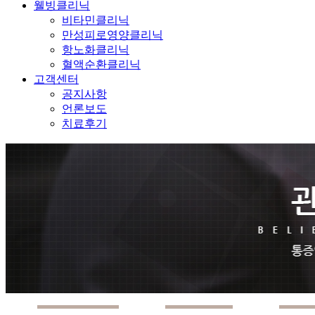
웰빙클리닉
비타민클리닉
만성피로영양클리닉
항노화클리닉
혈액순환클리닉
고객센터
공지사항
언론보도
치료후기