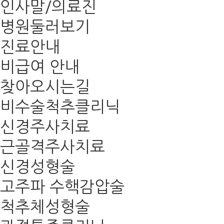
인사말/의료진
병원둘러보기
진료안내
비급여 안내
찾아오시는길
비수술척추클리닉
신경주사치료
근골격주사치료
신경성형술
고주파 수핵감압술
척추체성형술