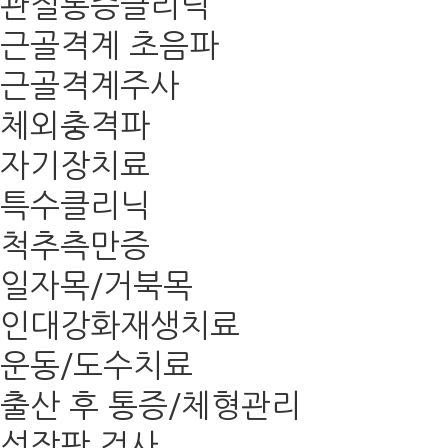
관절통증클리닉
근골격계 초음파
근골격계주사
체외충격파
자기장치료
특수클리닉
척추측만증
일자목/거북목
인대강화재생치료
운동/도수치료
출산 후 통증/체형관리
성장판 검사