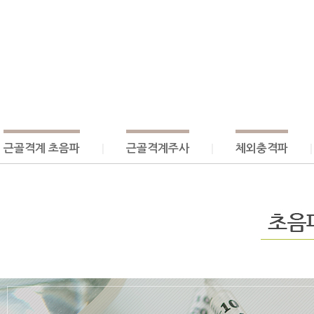
근골격계 초음파
근골격계주사
체외충격파
|
|
|