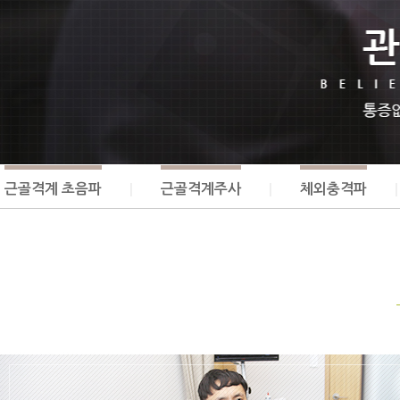
근골격계 초음파
근골격계주사
체외충격파
|
|
|