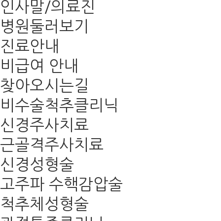
인사말/의료진
병원둘러보기
진료안내
비급여 안내
찾아오시는길
비수술척추클리닉
신경주사치료
근골격주사치료
신경성형술
고주파 수핵감압술
척추체성형술