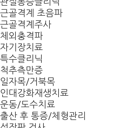
관절통증클리닉
근골격계 초음파
근골격계주사
체외충격파
자기장치료
특수클리닉
척추측만증
일자목/거북목
인대강화재생치료
운동/도수치료
출산 후 통증/체형관리
성장판 검사