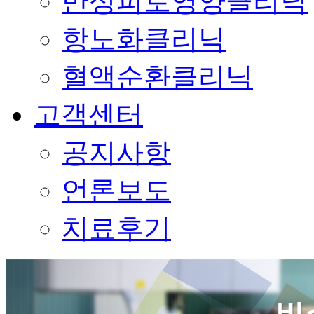
만성피로영양클리닉
항노화클리닉
혈액순환클리닉
고객센터
공지사항
언론보도
치료후기