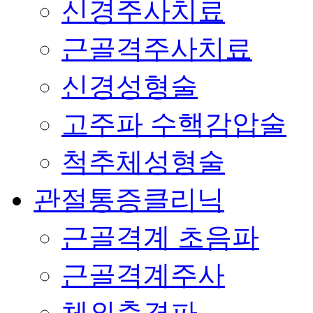
신경주사치료
근골격주사치료
신경성형술
고주파 수핵감압술
척추체성형술
관절통증클리닉
근골격계 초음파
근골격계주사
체외충격파