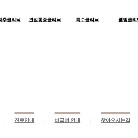
척추클리닉
관절통증클리닉
특수클리닉
웰빙클리
신경주사치료
근골격계 초음파
척추측만증
비타
근골격주사치료
근골격계주사
일자목/거북목
만성피
신경성형술
체외충격파
인대강화재생치료
항노
고주파 수핵감압술
자기장치료
운동/도수치료
혈액
척추체성형술
출산 후 통증/체형관리
성장판 검사
두통클리닉
진료안내
비급여 안내
찾아오시는길
|
|
|