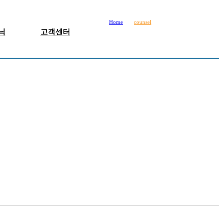
Home
counsel
닉
고객센터
민클리닉
공지사항
로영양클리닉
언론보도
화클리닉
치료후기
순환클리닉