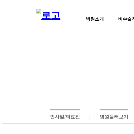
병원소개
비수술
인사말/의료진
병원둘러보기
진료안내
비급여 안내
찾아오시는길
인사말/의료진
병원둘러보기
|