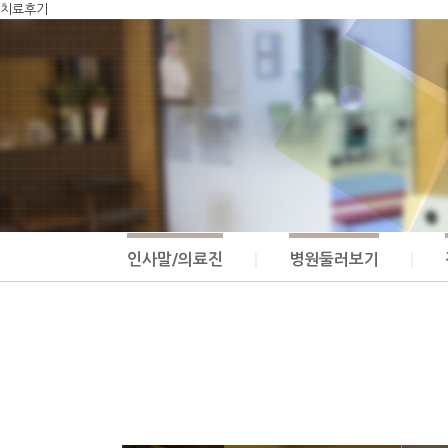
치료후기
인사말/의료진
병원둘러보기
|
|