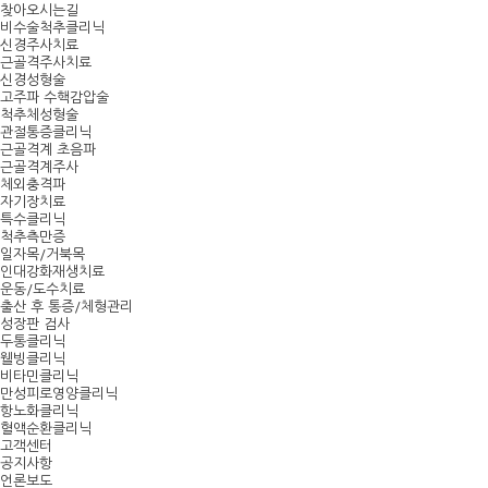
찾아오시는길
비수술척추클리닉
신경주사치료
근골격주사치료
신경성형술
고주파 수핵감압술
척추체성형술
관절통증클리닉
근골격계 초음파
근골격계주사
체외충격파
자기장치료
특수클리닉
척추측만증
일자목/거북목
인대강화재생치료
운동/도수치료
출산 후 통증/체형관리
성장판 검사
두통클리닉
웰빙클리닉
비타민클리닉
만성피로영양클리닉
항노화클리닉
혈액순환클리닉
고객센터
공지사항
언론보도