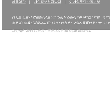
이용약관
|
개인정보취급방침
|
이메일무단수집거부
경기도 김포시 김포한강4로 507 계림 M스퀘어 7층 707호 ( 지번 : 경기
상호명 : 믿음신경외과의원 / 대표 : 이현우 / 사업자등록번호 : 794-91-00
Copyright 2016 ⓒ 믿음신경외과의원 All Rights Reserved.