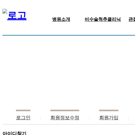
병원소개
비수술척추클리닉
관
인사말/의료진
신경주사치료
병원둘러보기
근골격주사치료
진료안내
신경성형술
비급여 안내
고주파 수핵감압술
찾아오시는길
척추체성형술
로그인
회원정보수정
회원가입
|
|
|
아이디찾기